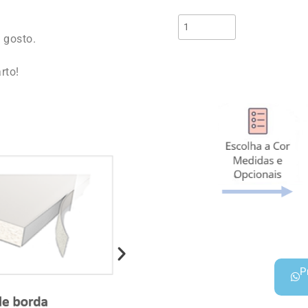
 gosto.
rto!
P