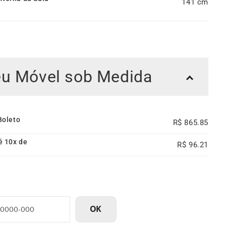
141
eu Móvel sob Medida
Boleto
865.85
é 10x de
96.21
OK