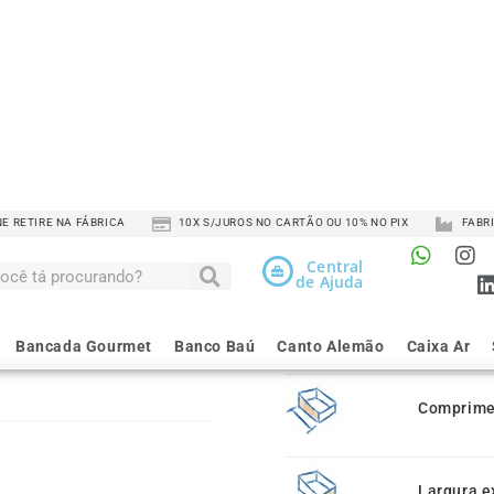
Escolha as
Comprime
Largura d
Altura da
Comprimen
Largura e