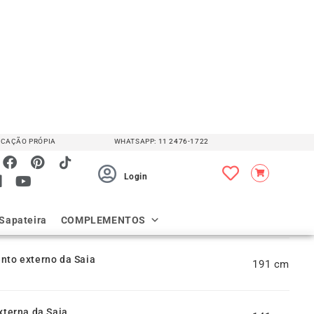
 Medidas em [Cm]
nto do Box
o Box
 Saia
to externo da Saia
191
xterna da Saia