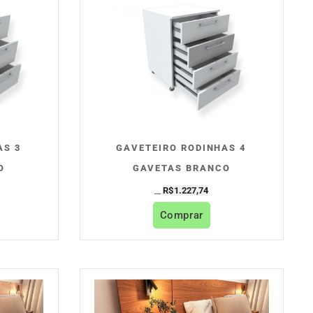
AS 3
GAVETEIRO RODINHAS 4
O
GAVETAS BRANCO
R$
1.227,74
R$
1.364,16
Comprar