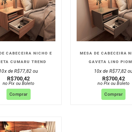
DE CABECEIRA NICHO E
MESA DE CABECEIRA N
ETA CUMARU TREND
GAVETA LINO PIO
10x de
R$
77,82
ou
10x de
R$
77,82
o
R$
700,42
R$
700,42
no Pix ou Boleto
no Pix ou Boleto
Comprar
Comprar