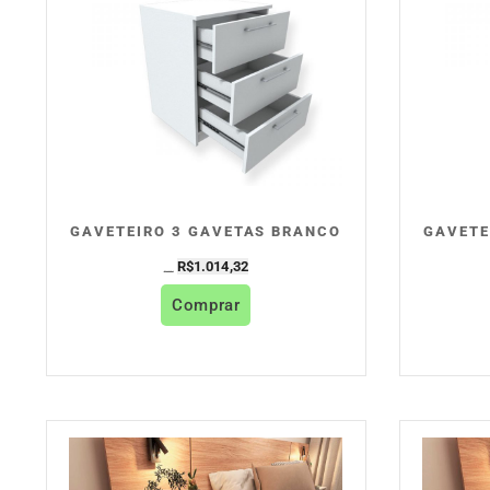
GAVETEIRO 3 GAVETAS BRANCO
GAVETE
R$
1.014,32
R$
1.127,02
Comprar