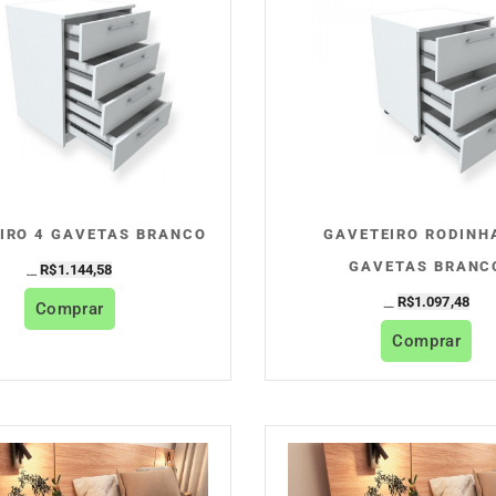
IRO 4 GAVETAS BRANCO
GAVETEIRO RODINH
GAVETAS BRANC
R$
1.144,58
R$
1.271,75
R$
1.097,48
Comprar
R$
1.219,42
Comprar