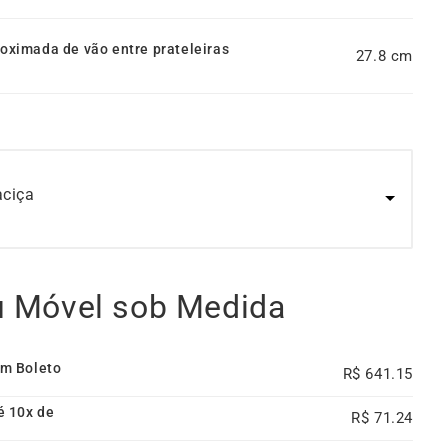
roximada de vão entre prateleiras
27.8
aciça
u Móvel sob Medida
em Boleto
641.15
é 10x de
71.24