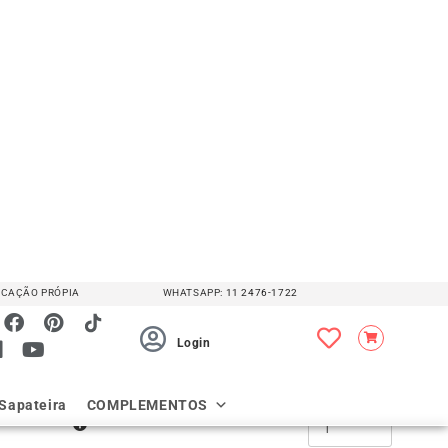
Medidas em [Cm]
nto
rateleiras