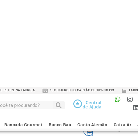
Escolha as 
Comprime
Largura
Altura
Opcionais
Qtde de P