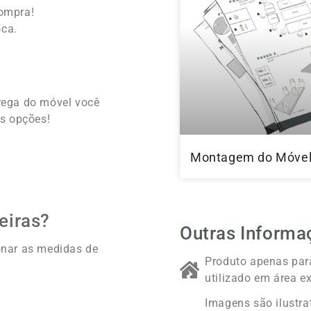
compra!
oca.
rega do móvel você
s opções!
Montagem do Móve
eiras?
Outras Informa
onar as medidas de
Produto apenas para
utilizado em área ex
Imagens são ilustra