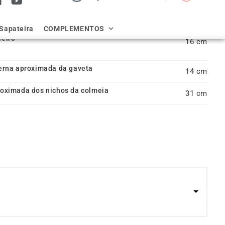
leiro
16
terna aproximada da gaveta
14
roximada dos nichos da colmeia
31
u Móvel sob Medida