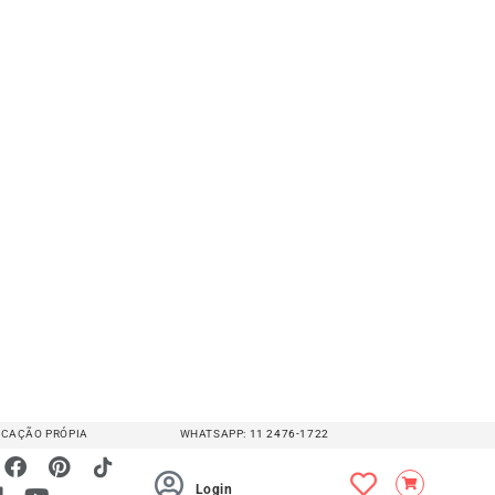
Medidas em [Cm]
nto
veteiro
lmeias