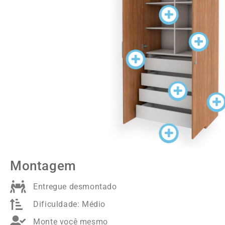
Colmeia
LATERAIS
RODAPÉ
PORTA
CORREDIÇAS TELESCÓPICAS
Montagem
Entregue desmontado
Dificuldade: Médio
Monte você mesmo
Ferramentas necessárias: