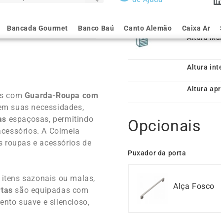
Altura Ma
Altura in
a
Altura ap
as com
Guarda-Roupa com
em suas necessidades,
as
espaçosas, permitindo
Opcionais
acessórios. A Colmeia
s roupas e acessórios de
Puxador da porta
 itens sazonais ou malas,
Alça Fosco
rtas
são equipadas com
nto suave e silencioso,
Preço do se
 móvel; é uma peça de