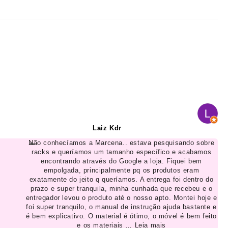
Laiz Kdr
Não conhecíamos a Marcena.. estava pesquisando sobre
racks e queríamos um tamanho específico e acabamos
encontrando através do Google a loja. Fiquei bem
empolgada, principalmente pq os produtos eram
exatamente do jeito q queríamos. A entrega foi dentro do
prazo e super tranquila, minha cunhada que recebeu e o
entregador levou o produto até o nosso apto. Montei hoje e
foi super tranquilo, o manual de instrução ajuda bastante e
é bem explicativo. O material é ótimo, o móvel é bem feito
e os materiais
… Leia mais
★★★★★
maio2026