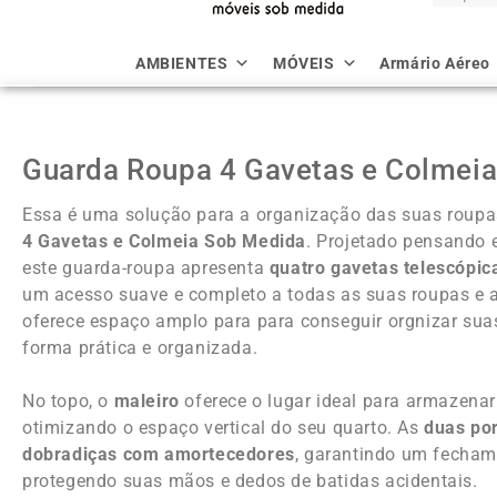
Guarda Roupa 4 Gavetas e Colmei
Essa é uma solução para a organização das suas roup
4 Gavetas e Colmeia Sob Medida
. Projetado pensando 
este guarda-roupa apresenta
quatro gavetas telescópic
um acesso suave e completo a todas as suas roupas e 
oferece espaço amplo para para conseguir orgnizar sua
forma prática e organizada.
No topo, o
maleiro
oferece o lugar ideal para armazenar
otimizando o espaço vertical do seu quarto. As
duas po
dobradiças com amortecedores
, garantindo um fechame
protegendo suas mãos e dedos de batidas acidentais.
O
Guarda-Roupa 4 Gavetas e Colmeia
é mais do que um