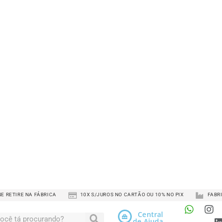
Escolha as 
Comprime
Largura
Altura
Altura Ga
Altura Co