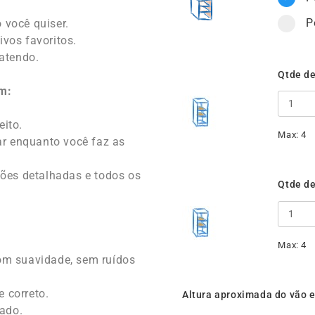
P
 você quiser.
ivos favoritos.
atendo.
Qtde de
m:
eito.
Max: 4
r enquanto você faz as
ões detalhadas e todos os
Qtde de
Max: 4
om suavidade, sem ruídos
e correto.
Altura aproximada do vão en
cado.