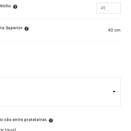
 Nicho
rta Superior
40
do vão entre prateleiras
or Igual