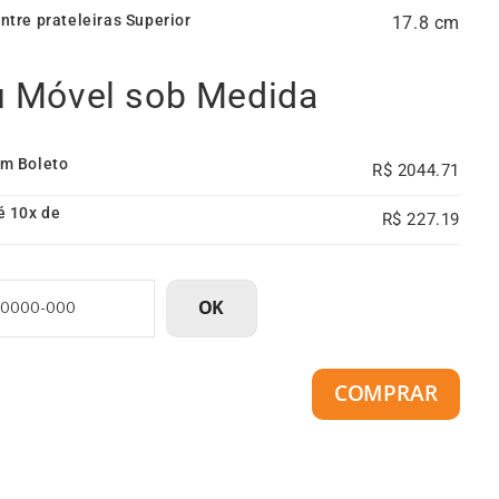
ntre prateleiras Superior
17.8
u Móvel sob Medida
em Boleto
2044.71
é 10x de
227.19
OK
COMPRAR