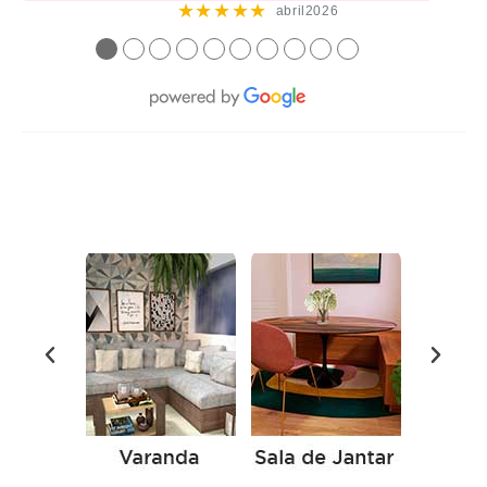
★★★★★
abril2026
●
●
●
●
●
●
●
●
●
●