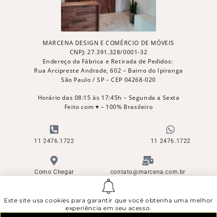
MARCENA DESIGN E COMÉRCIO DE MÓVEIS
CNPJ: 27.391.328/0001-32
Endereço da Fábrica e Retirada de Pedidos:
Rua Arcipreste Andrade, 602 – Bairro do Ipiranga
São Paulo / SP – CEP 04268-020
Horário das 08:15 às 17:45h – Segunda a Sexta
Feito com ♥ – 100% Brasileiro
11 2476.1722
11 2476.1722
Como Chegar
contato@marcena.com.br
Este site usa cookies para garantir que você obtenha uma melhor
© Direitos Reservados - Copyright ©
Marcena Design e Comércio de Móveis Ltda
experiência em seu acesso.
Registros vigentes junto ao INPI nas Diretorias de Marcas, Patentes,