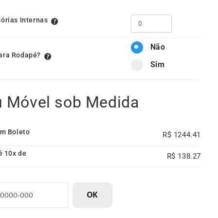
sórias Internas
Não
ara Rodapé?
Sim
u Móvel sob Medida
em Boleto
1244.41
é 10x de
138.27
OK