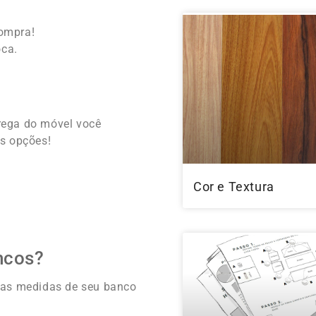
compra!
oca.
rega do móvel você
s opções!
Cor e Textura
ncos?
 as medidas de seu banco