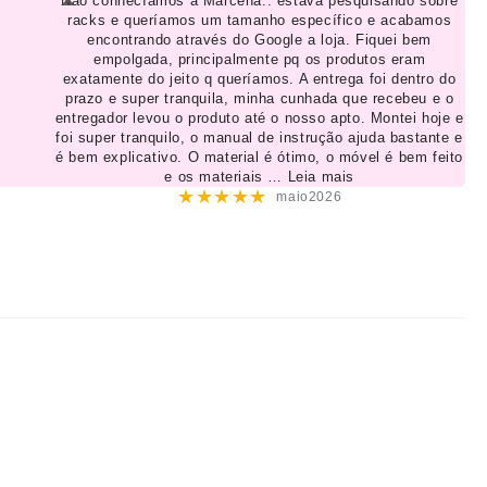
Não conhecíamos a Marcena.. estava pesquisando sobre
racks e queríamos um tamanho específico e acabamos
encontrando através do Google a loja. Fiquei bem
empolgada, principalmente pq os produtos eram
exatamente do jeito q queríamos. A entrega foi dentro do
prazo e super tranquila, minha cunhada que recebeu e o
entregador levou o produto até o nosso apto. Montei hoje e
foi super tranquilo, o manual de instrução ajuda bastante e
é bem explicativo. O material é ótimo, o móvel é bem feito
e os materiais
… Leia mais
★★★★★
maio2026