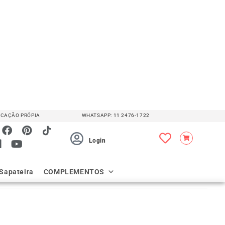
Medidas em [Cm]
nto
 Banco
 Painel