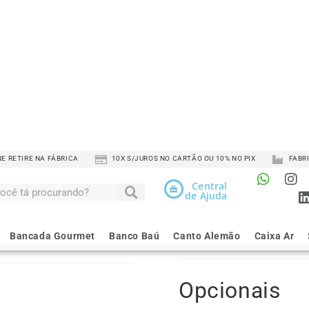
Escolha as 
Comprime
Largura
Altura do
Altura do
Opcionais