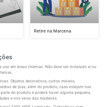
l
Retire na Marcena
ções
 uso em áreas internas. Não deve ser instalado e/ou
ternas.
tivas. Objetos decorativos, outros móveis,
pedras de pias, além do produto, caso estejam nas
parte do produto e poderá haver alguma pequena
dades e nos veios das madeiras.
enaria! 100% MDF Laminado - Dobradiças com