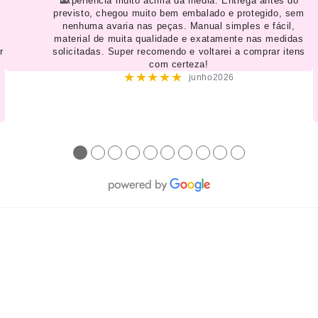
Experiência muito acima da média. Entrega antes do
previsto, chegou muito bem embalado e protegido, sem
nenhuma avaria nas peças. Manual simples e fácil,
material de muita qualidade e exatamente nas medidas
r
solicitadas. Super recomendo e voltarei a comprar itens
com certeza!
★★★★★
junho2026
●
●
●
●
●
●
●
●
●
●