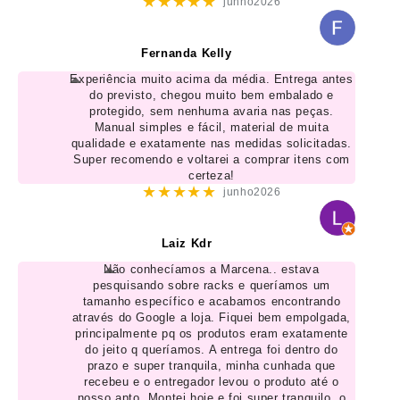
★★★★★
junho2026
Fernanda Kelly
Experiência muito acima da média. Entrega antes
do previsto, chegou muito bem embalado e
protegido, sem nenhuma avaria nas peças.
Manual simples e fácil, material de muita
qualidade e exatamente nas medidas solicitadas.
Super recomendo e voltarei a comprar itens com
certeza!
★★★★★
junho2026
Laiz Kdr
Não conhecíamos a Marcena.. estava
pesquisando sobre racks e queríamos um
tamanho específico e acabamos encontrando
através do Google a loja. Fiquei bem empolgada,
principalmente pq os produtos eram exatamente
do jeito q queríamos. A entrega foi dentro do
prazo e super tranquila, minha cunhada que
recebeu e o entregador levou o produto até o
nosso apto. Montei hoje e foi super tranquilo, o