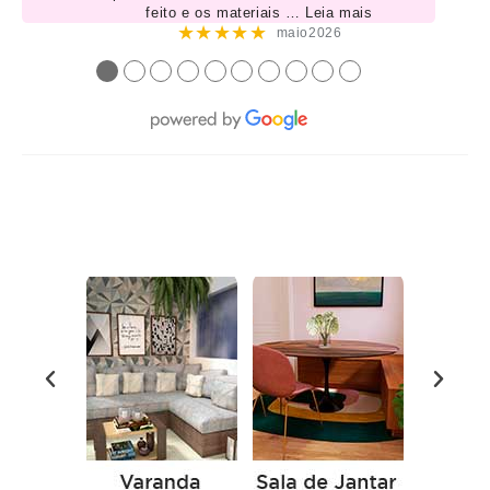
feito e os materiais
… Leia mais
★★★★★
maio2026
●
●
●
●
●
●
●
●
●
●