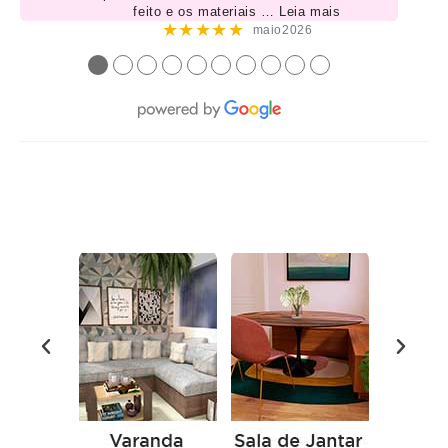
feito e os materiais
… Leia mais
★★★★★
maio2026
●
●
●
●
●
●
●
●
●
●