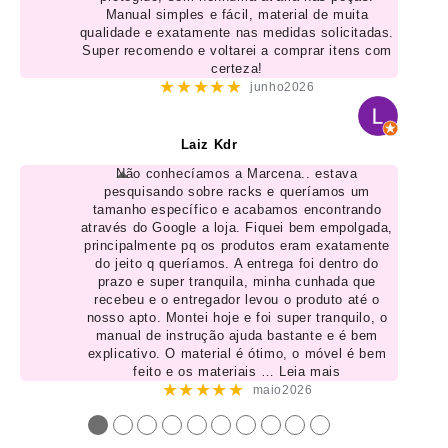
Manual simples e fácil, material de muita
qualidade e exatamente nas medidas solicitadas.
Super recomendo e voltarei a comprar itens com
certeza!
★★★★★
junho2026
Laiz Kdr
Não conhecíamos a Marcena.. estava
pesquisando sobre racks e queríamos um
tamanho específico e acabamos encontrando
através do Google a loja. Fiquei bem empolgada,
principalmente pq os produtos eram exatamente
do jeito q queríamos. A entrega foi dentro do
prazo e super tranquila, minha cunhada que
recebeu e o entregador levou o produto até o
nosso apto. Montei hoje e foi super tranquilo, o
manual de instrução ajuda bastante e é bem
explicativo. O material é ótimo, o móvel é bem
feito e os materiais
… Leia mais
★★★★★
maio2026
●
●
●
●
●
●
●
●
●
●