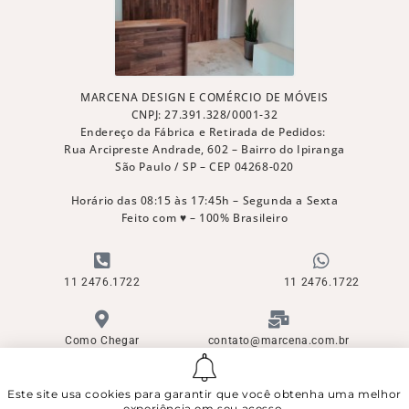
MARCENA DESIGN E COMÉRCIO DE MÓVEIS
CNPJ: 27.391.328/0001-32
Endereço da Fábrica e Retirada de Pedidos:
Rua Arcipreste Andrade, 602 – Bairro do Ipiranga
São Paulo / SP – CEP 04268-020
Horário das 08:15 às 17:45h – Segunda a Sexta
Feito com ♥ – 100% Brasileiro
11 2476.1722
11 2476.1722
Como Chegar
contato@marcena.com.br
Este site usa cookies para garantir que você obtenha uma melhor
© Direitos Reservados - Copyright ©
experiência em seu acesso.
Marcena Design e Comércio de Móveis Ltda