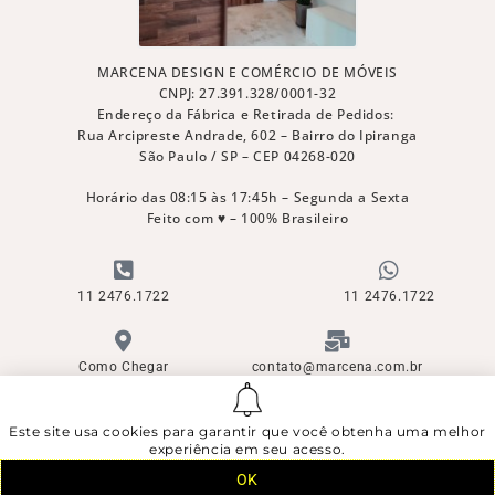
MARCENA DESIGN E COMÉRCIO DE MÓVEIS
CNPJ: 27.391.328/0001-32
Endereço da Fábrica e Retirada de Pedidos:
Rua Arcipreste Andrade, 602 – Bairro do Ipiranga
São Paulo / SP – CEP 04268-020
Horário das 08:15 às 17:45h – Segunda a Sexta
Feito com ♥ – 100% Brasileiro
11 2476.1722
11 2476.1722
Como Chegar
contato@marcena.com.br
Este site usa cookies para garantir que você obtenha uma melhor
© Direitos Reservados - Copyright ©
experiência em seu acesso.
Marcena Design e Comércio de Móveis Ltda
Registros vigentes junto ao INPI nas Diretorias de Marcas, Patentes,
OK
Desenhos Industriais e Programas de Computador