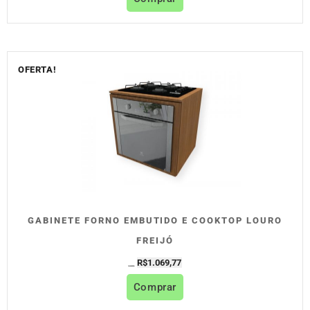
OFERTA!
GABINETE FORNO EMBUTIDO E COOKTOP LOURO
FREIJÓ
R$
1.069,77
R$
1.188,63
Comprar