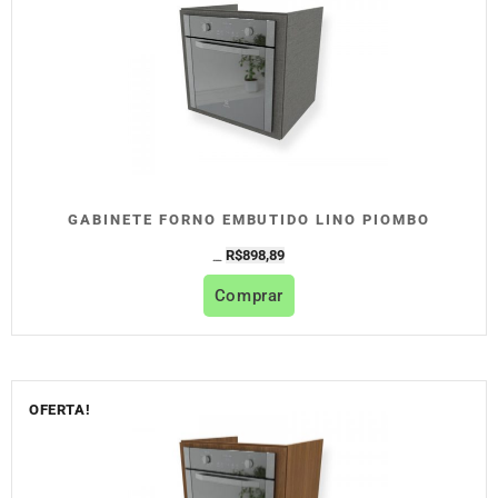
GABINETE FORNO EMBUTIDO LINO PIOMBO
R$
898,89
R$
998,77
Comprar
OFERTA!