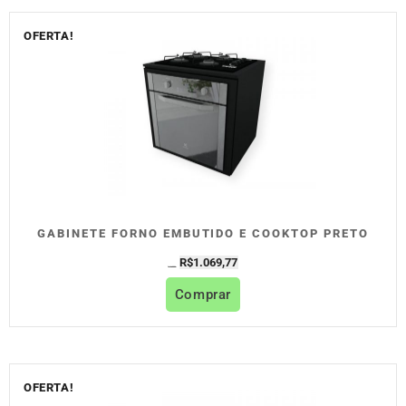
OFERTA!
GABINETE FORNO EMBUTIDO E COOKTOP PRETO
R$
1.069,77
R$
1.188,63
Comprar
OFERTA!