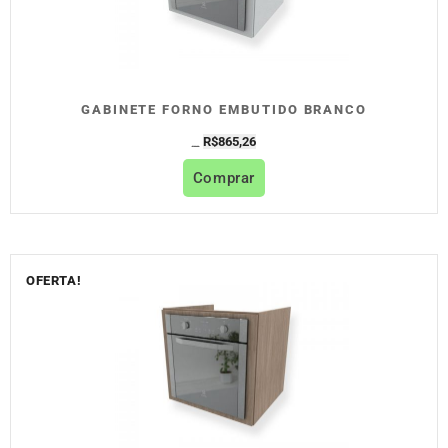
GABINETE FORNO EMBUTIDO BRANCO
R$
865,26
R$
961,40
Comprar
OFERTA!