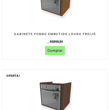
GABINETE FORNO EMBUTIDO LOURO FREIJÓ
R$
898,89
R$
998,77
Comprar
OFERTA!