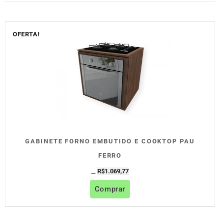
OFERTA!
GABINETE FORNO EMBUTIDO E COOKTOP PAU
FERRO
R$
1.069,77
R$
1.188,63
Comprar