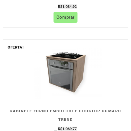
R$
1.034,92
R$
1.149,91
Comprar
OFERTA!
GABINETE FORNO EMBUTIDO E COOKTOP CUMARU
TREND
R$
1.069,77
R$
1.188,63