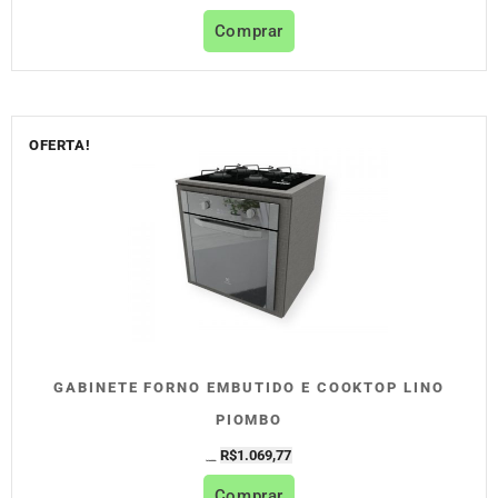
Comprar
OFERTA!
GABINETE FORNO EMBUTIDO E COOKTOP LINO
PIOMBO
R$
1.069,77
R$
1.188,63
Comprar