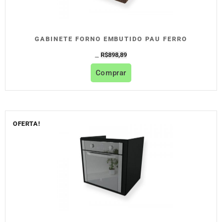
GABINETE FORNO EMBUTIDO PAU FERRO
R$
898,89
R$
998,77
Comprar
OFERTA!